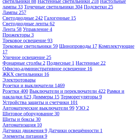
светильники
88
Настенные светильники
218
Настольные
лампы
33
Точечные светильники
304
Подсветки
25
Лампы
257
Светодиодные
242
Галогенные
15
Светодиодные ленты
62
Лента
58
Управление
4
Прожекторы
3
Трековое освещение
93
Трековые светильники
59
Шинопроводы
17
Комплектующие
17
Уличное освещение
25
Фонарные столбы
2
Подвесные
1
Настенные
22
Офисно-административное освещение
16
ЖКХ светильники
16
Электротовары
Розетки и выключатели
1469
Розетки
400
Выключатели и переключатели
422
Рамки и
накладки
623
Диммеры
15
Терморегуляторы
9
Устройства защиты и счетчики
101
Автоматические выключатели
99
УЗО
2
Щитовое оборудование
30
Щиты и боксы
30
Автоматизация
10
Датчики движения
9
Датчики освещённости
1
Элементы питания
9